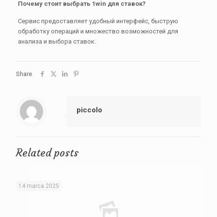
Почему стоит выбрать 1win для ставок?
Сервис предоставляет удобный интерфейс, быструю
обработку операций и множество возможностей для
анализа и выбора ставок.
Share
piccolo
Related posts
14 marca 2025