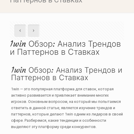
1win Обзор: Анализ Трендов
и Паттернов в Ставках
1win Обзор: Анализ Трендов и
Паттернов в Ставках
1win — это популярная платформа для ставок, которая
активно развивается и привлекает внимание многих
игроков. Основным вопросом, на который мы попытаемся
ответить в данной статье, является изучение трендов и
паттернов, которые делают 1win одним из лидеров в своей
сфере. Разберемся, какие тенденции и особенности
выделяют эту платформу среди конкурентов.