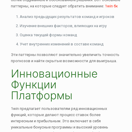
паттерны, на которые следует обратить внимание:
1win бк
Анализ предыдущих результатов команд и игроков
Изучение внешних факторов, влияющих на игру
Оценка текущей формы команд
Учет внутренних изменений в составе команд
Эти паттерны позволяют значительно увеличить точность
прогнозов и найти скрытые возможности для выигрыша.
Инновационные
Функции
Платформы
1win предлагает пользователям ряд инновационных
функций, которые делают процесс ставок более
интересным и прибыльным. Это включает в себя
уникальные бонусные программы и высокий уровень