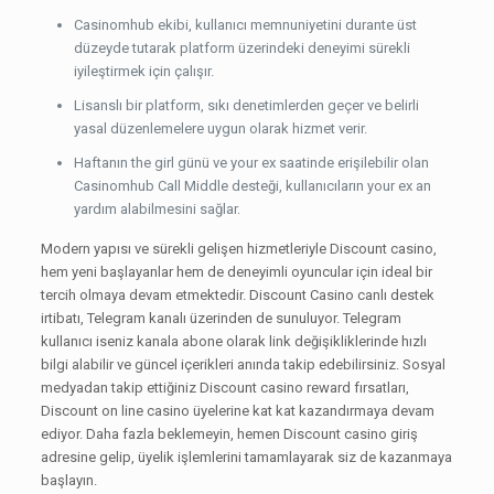
Casinomhub ekibi, kullanıcı memnuniyetini durante üst
düzeyde tutarak platform üzerindeki deneyimi sürekli
iyileştirmek için çalışır.
Lisanslı bir platform, sıkı denetimlerden geçer ve belirli
yasal düzenlemelere uygun olarak hizmet verir.
Haftanın the girl günü ve your ex saatinde erişilebilir olan
Casinomhub Call Middle desteği, kullanıcıların your ex an
yardım alabilmesini sağlar.
Modern yapısı ve sürekli gelişen hizmetleriyle Discount casino,
hem yeni başlayanlar hem de deneyimli oyuncular için ideal bir
tercih olmaya devam etmektedir. Discount Casino canlı destek
irtibatı, Telegram kanalı üzerinden de sunuluyor. Telegram
kullanıcı iseniz kanala abone olarak link değişikliklerinde hızlı
bilgi alabilir ve güncel içerikleri anında takip edebilirsiniz. Sosyal
medyadan takip ettiğiniz Discount casino reward fırsatları,
Discount on line casino üyelerine kat kat kazandırmaya devam
ediyor. Daha fazla beklemeyin, hemen Discount casino giriş
adresine gelip, üyelik işlemlerini tamamlayarak siz de kazanmaya
başlayın.