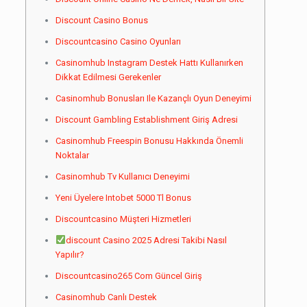
Discount Casino Bonus
Discountcasino Casino Oyunları
Casinomhub Instagram Destek Hattı Kullanırken
Dikkat Edilmesi Gerekenler
Casinomhub Bonusları Ile Kazançlı Oyun Deneyimi
Discount Gambling Establishment Giriş Adresi
Casinomhub Freespin Bonusu Hakkında Önemli
Noktalar
Casinomhub Tv Kullanıcı Deneyimi
Yeni Üyelere Intobet 5000 Tl Bonus
Discountcasino Müşteri Hizmetleri
discount Casino 2025 Adresi Takibi Nasıl
Yapılır?
Discountcasino265 Com Güncel Giriş
Casinomhub Canlı Destek