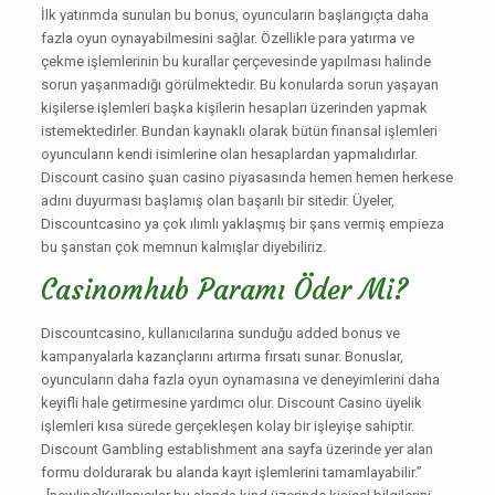
İlk yatırımda sunulan bu bonus, oyuncuların başlangıçta daha
fazla oyun oynayabilmesini sağlar. Özellikle para yatırma ve
çekme işlemlerinin bu kurallar çerçevesinde yapılması halinde
sorun yaşanmadığı görülmektedir. Bu konularda sorun yaşayan
kişilerse işlemleri başka kişilerin hesapları üzerinden yapmak
istemektedirler. Bundan kaynaklı olarak bütün finansal işlemleri
oyuncuların kendi isimlerine olan hesaplardan yapmalıdırlar.
Discount casino şuan casino piyasasında hemen hemen herkese
adını duyurması başlamış olan başarılı bir sitedir. Üyeler,
Discountcasino ya çok ılımlı yaklaşmış bir şans vermiş empieza
bu şanstan çok memnun kalmışlar diyebiliriz.
Casinomhub Paramı Öder Mi?
Discountcasino, kullanıcılarına sunduğu added bonus ve
kampanyalarla kazançlarını artırma fırsatı sunar. Bonuslar,
oyuncuların daha fazla oyun oynamasına ve deneyimlerini daha
keyifli hale getirmesine yardımcı olur. Discount Casino üyelik
işlemleri kısa sürede gerçekleşen kolay bir işleyişe sahiptir.
Discount Gambling establishment ana sayfa üzerinde yer alan
formu doldurarak bu alanda kayıt işlemlerini tamamlayabilir.”