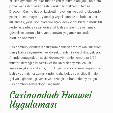
sıklıkla oynanan oyunlar Türk pokeri, yıldırım blackjack, hold’em
poker ve cash or even cash olarak bilinmektedir. Hemen
Discount Casino üye ol, kaybettirmeyen online casino sitesinde
yerini al. Unutmayın ki, yasadışı veya lisanssız bir bahis sitesi
kullanmak, yasal sorunlara yol açabilecek ciddi bir durumdur. Bu
nedenle, sadece yasal ve lisanslı bahis sitelerinde oynamak,
güvenli ve sorumlu bir oyun deneyimi yaşamak açısından
oldukça önemlidir.
Casinomhub, evinizin rahatlığında bahis yapma imkanı sunarken,
geniş bahis seçenekleri ve yüksek oranları ile de dikkat çekiyor.
Anında sonuç takibi, çeşitli ödeme yöntemleri empieza 7/24
müşteri desteği gibi özellikler, kullanıcı deneyimini en üst
seviyeye çıkarıyor. Ayrıca, mobil uyumlu arayüzümüz sayesinde
bahis yapmak her zamankinden daha kolay ve erişilebilir hale
geliyor. Eğlenceli, güvenilir ve kazançlı bir bahis deneyimi için
Casinomhub sobre doğru seçimdir.
Casinomhub Huawei
Uygulaması