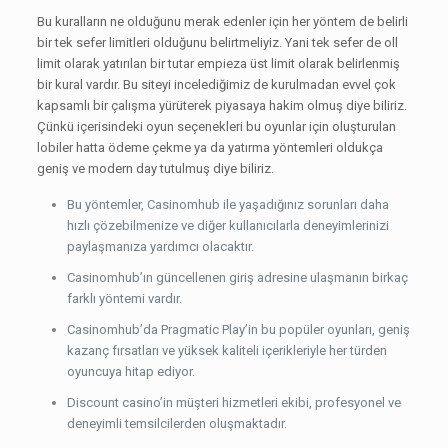
Bu kuralların ne olduğunu merak edenler için her yöntem de belirli
bir tek sefer limitleri olduğunu belirtmeliyiz. Yani tek sefer de oll
limit olarak yatırılan bir tutar empieza üst limit olarak belirlenmiş
bir kural vardır. Bu siteyi incelediğimiz de kurulmadan evvel çok
kapsamlı bir çalışma yürüterek piyasaya hakim olmuş diye biliriz.
Çünkü içerisindeki oyun seçenekleri bu oyunlar için oluşturulan
lobiler hatta ödeme çekme ya da yatırma yöntemleri oldukça
geniş ve modern day tutulmuş diye biliriz.
Bu yöntemler, Casinomhub ile yaşadığınız sorunları daha
hızlı çözebilmenize ve diğer kullanıcılarla deneyimlerinizi
paylaşmanıza yardımcı olacaktır.
Casinomhub’ın güncellenen giriş adresine ulaşmanın birkaç
farklı yöntemi vardır.
Casinomhub’da Pragmatic Play’in bu popüler oyunları, geniş
kazanç fırsatları ve yüksek kaliteli içerikleriyle her türden
oyuncuya hitap ediyor.
Discount casino’in müşteri hizmetleri ekibi, profesyonel ve
deneyimli temsilcilerden oluşmaktadır.