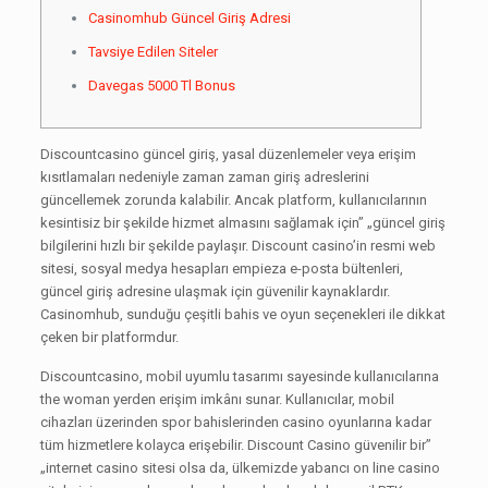
Casinomhub Güncel Giriş Adresi
Tavsiye Edilen Siteler
Davegas 5000 Tl Bonus
Discountcasino güncel giriş, yasal düzenlemeler veya erişim
kısıtlamaları nedeniyle zaman zaman giriş adreslerini
güncellemek zorunda kalabilir. Ancak platform, kullanıcılarının
kesintisiz bir şekilde hizmet almasını sağlamak için” „güncel giriş
bilgilerini hızlı bir şekilde paylaşır. Discount casino’in resmi web
sitesi, sosyal medya hesapları empieza e-posta bültenleri,
güncel giriş adresine ulaşmak için güvenilir kaynaklardır.
Casinomhub, sunduğu çeşitli bahis ve oyun seçenekleri ile dikkat
çeken bir platformdur.
Discountcasino, mobil uyumlu tasarımı sayesinde kullanıcılarına
the woman yerden erişim imkânı sunar. Kullanıcılar, mobil
cihazları üzerinden spor bahislerinden casino oyunlarına kadar
tüm hizmetlere kolayca erişebilir. Discount Casino güvenilir bir”
„internet casino sitesi olsa da, ülkemizde yabancı on line casino