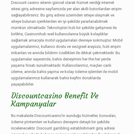
Discount casino sitenin güncel olarak hizmet verdiği internet
sitesi giriş adresine sayfamızda yer alan akıllı butonlardan erişim
sağlayabilirsiniz. Bu giriş adresi üzerinden siteye ulaşmak ve
siteye bulunan içeriklerden en iyi şekilde yararlanabilmek
mümkün olmaktadır. Teknolojinin hızlı bir şekilde gelişmesi ile
birlikte, Casinomhub weil kullanıcılarına büyük kolaylıklar
sağlamak amacıyla mobil uygulamaları devreye sokmuştur. Mobil
uygulamalarımız, kullanıcı dostu ve sezgisel arayüzü, hızlı erişim
imkanları ve anında bildirim özellikleri ile dikkat çekmektedir. Bu
uygulamalar sayesinde, bahis deneyimini her the her yerde
yaşama fırsatı sunulmaktadır. Kullanıcılarımız, maçları canlı
izleme, anında bahis yapma ve kolay ödeme işlemleri ile mobil
uygulamalarımızı kullanarak bahis keyfini doruklarda
yaşayabilirler.
Discountcasino Benefit Ve
Kampanyalar
Bu makalede Discountcasino’in sunduğu hizmetler, bonusları,
ödeme yöntemleri ve kullanıcı deneyimi detaylı bir şekilde
incelenecektir. Discount gambling establishment giriş adresi