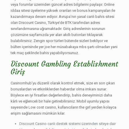
veya forumlar üzerinden güncel adres bilgilerini paylaşır. Online
iddaa sitesi üyelerine yüksek oranları ve bonus kampanyaları ile
kazandırmaya devam ediyor. Avrupa’nın yasal canlı bahis sitesi
olan Discount Casino, Türkiye’de BTK tarafından adres
sınırlandırmasına uğramaktadır. Giriş adreslerinin sorunun
çözümüne sayfamızda yer alan akıllı butonları tıklayarak
bulabilirsiniz. Zengin spor türleri bütende sizleri bekliyor ve
bülten içerisinde yer joe her müsabakaya mbs şartı olmadan yani
tek maç şeklinde bahis yapabiliyorsunuz.
Discount Gambling Establishment
Giriş
Casinomhub’yu düzenli olarak kontrol etmek, size en son çıkan
bonuslardan ve etkinliklerden haberdar olma imkanı sunar.
Böylece en iyi fırsatları değerlendirip, bahis deneyiminizi daha
kârlı ve eğlenceli bir hale getirebilirsiniz. Mobil uyumlu yapısı
sayesinde Low cost casino, kullanıcıların the girl yerden kolayca
erişim sağlamasını mümkün kılar.
Discount Casino canlı destek sistemi üzerinden siteye dair