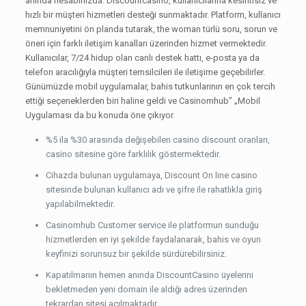
anında hesabınızda. Discountcasino, kullanıcılarına kesintisiz ve
hızlı bir müşteri hizmetleri desteği sunmaktadır. Platform, kullanıcı
memnuniyetini ön planda tutarak, the woman türlü soru, sorun ve
öneri için farklı iletişim kanalları üzerinden hizmet vermektedir.
Kullanıcılar, 7/24 hidup olan canlı destek hattı, e-posta ya da
telefon aracılığıyla müşteri temsilcileri ile iletişime geçebilirler.
Günümüzde mobil uygulamalar, bahis tutkunlarının en çok tercih
ettiği seçeneklerden biri haline geldi ve Casinomhub” „Mobil
Uygulaması da bu konuda öne çıkıyor.
%5 ila %30 arasında değişebilen casino discount oranları,
casino sitesine göre farklılık göstermektedir.
Cihazda bulunan uygulamaya, Discount On line casino
sitesinde bulunan kullanıcı adı ve şifre ile rahatlıkla giriş
yapılabilmektedir.
Casinomhub Customer service ile platformun sunduğu
hizmetlerden en iyi şekilde faydalanarak, bahis ve oyun
keyfinizi sorunsuz bir şekilde sürdürebilirsiniz.
Kapatılmanın hemen anında DiscountCasino üyelerini
bekletmeden yeni domain ile aldığı adres üzerinden
tekrardan sitesi açılmaktadır.