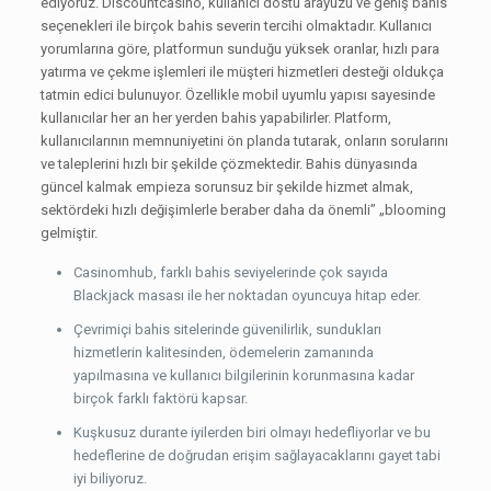
ediyoruz. Discountcasino, kullanıcı dostu arayüzü ve geniş bahis
seçenekleri ile birçok bahis severin tercihi olmaktadır. Kullanıcı
yorumlarına göre, platformun sunduğu yüksek oranlar, hızlı para
yatırma ve çekme işlemleri ile müşteri hizmetleri desteği oldukça
tatmin edici bulunuyor. Özellikle mobil uyumlu yapısı sayesinde
kullanıcılar her an her yerden bahis yapabilirler. Platform,
kullanıcılarının memnuniyetini ön planda tutarak, onların sorularını
ve taleplerini hızlı bir şekilde çözmektedir. Bahis dünyasında
güncel kalmak empieza sorunsuz bir şekilde hizmet almak,
sektördeki hızlı değişimlerle beraber daha da önemli” „blooming
gelmiştir.
Casinomhub, farklı bahis seviyelerinde çok sayıda
Blackjack masası ile her noktadan oyuncuya hitap eder.
Çevrimiçi bahis sitelerinde güvenilirlik, sundukları
hizmetlerin kalitesinden, ödemelerin zamanında
yapılmasına ve kullanıcı bilgilerinin korunmasına kadar
birçok farklı faktörü kapsar.
Kuşkusuz durante iyilerden biri olmayı hedefliyorlar ve bu
hedeflerine de doğrudan erişim sağlayacaklarını gayet tabi
iyi biliyoruz.