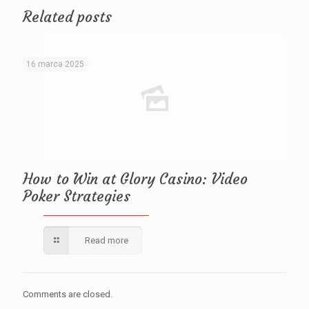
Related posts
16 marca 2025
How to Win at Glory Casino: Video
Poker Strategies
Read more
Comments are closed.