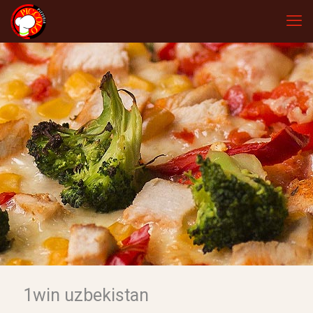
1win uzbekistan