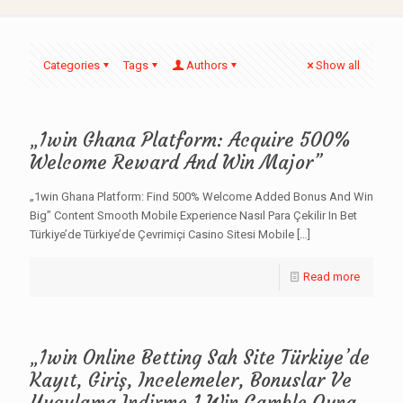
Categories
Tags
Authors
Show all
„1win Ghana Platform: Acquire 500%
Welcome Reward And Win Major”
„1win Ghana Platform: Find 500% Welcome Added Bonus And Win
Big” Content Smooth Mobile Experience Nasıl Para Çekilir In Bet
Türkiye’de Türkiye’de Çevrimiçi Casino Sitesi Mobile
[…]
Read more
„1win Online Betting Sah Site Türkiye’de
Kayıt, Giriş, Incelemeler, Bonuslar Ve
Uygulama Indirme 1 Win Gamble Oyna