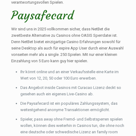
verantwortungsvollen Spielen.
Paysafecard
Wir sind uns in 2025 vollkommen sicher, dass NetBet die
zweitbeste Alternative zu Casinos ohne OASIS Sperrdatei ist.
Denn NetBet bietet einzigartige Casino Erfahrungen sowohl für
seine Desktop als auch für expire App User durch einer Auswahl
vonseiten mehr als a single. 250 Spielen. Mit nur einer kleinen
Einzahlung von 5 Euro kann guy hier spielen.
Ihr könnt online und an einer Verkaufsstelle eine Karte im
Wert von 12, 20, 50 oder 100 Euro erwerben.
Das Angebot inside Casinos mit Curacao Lizenz deckt so
gesehen auch ein eigenes Live-Casino ab.
Die Paysafecard ist ein populäres Zahlungssystem, das
weitestgehend anonyme Transaktionen ermöglicht.
Spieler, pass away ohne Fremd- und Selbstsperren spielen
wollen, können dies weiterhin in Casinos tun, die ohne noch
eine deutsche oder schwedische Lizenz an family room