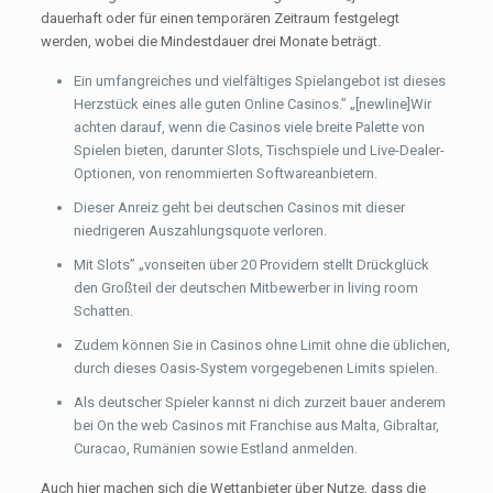
dauerhaft oder für einen temporären Zeitraum festgelegt
werden, wobei die Mindestdauer drei Monate beträgt.
Ein umfangreiches und vielfältiges Spielangebot ist dieses
Herzstück eines alle guten Online Casinos.” „[newline]Wir
achten darauf, wenn die Casinos viele breite Palette von
Spielen bieten, darunter Slots, Tischspiele und Live-Dealer-
Optionen, von renommierten Softwareanbietern.
Dieser Anreiz geht bei deutschen Casinos mit dieser
niedrigeren Auszahlungsquote verloren.
Mit Slots” „vonseiten über 20 Providern stellt Drückglück
den Großteil der deutschen Mitbewerber in living room
Schatten.
Zudem können Sie in Casinos ohne Limit ohne die üblichen,
durch dieses Oasis-System vorgegebenen Limits spielen.
Als deutscher Spieler kannst ni dich zurzeit bauer anderem
bei On the web Casinos mit Franchise aus Malta, Gibraltar,
Curacao, Rumänien sowie Estland anmelden.
Auch hier machen sich die Wettanbieter über Nutze, dass die