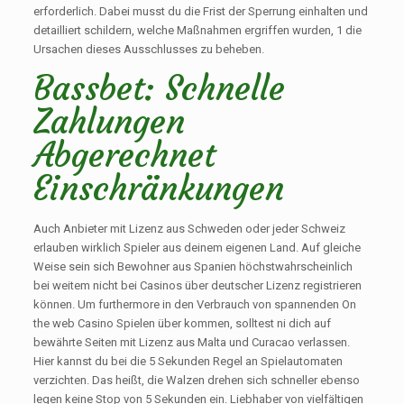
erforderlich. Dabei musst du die Frist der Sperrung einhalten und
detailliert schildern, welche Maßnahmen ergriffen wurden, 1 die
Ursachen dieses Ausschlusses zu beheben.
Bassbet: Schnelle
Zahlungen
Abgerechnet
Einschränkungen
Auch Anbieter mit Lizenz aus Schweden oder jeder Schweiz
erlauben wirklich Spieler aus deinem eigenen Land. Auf gleiche
Weise sein sich Bewohner aus Spanien höchstwahrscheinlich
bei weitem nicht bei Casinos über deutscher Lizenz registrieren
können. Um furthermore in den Verbrauch von spannenden On
the web Casino Spielen über kommen, solltest ni dich auf
bewährte Seiten mit Lizenz aus Malta und Curacao verlassen.
Hier kannst du bei die 5 Sekunden Regel an Spielautomaten
verzichten. Das heißt, die Walzen drehen sich schneller ebenso
legen keine Stop von 5 Sekunden ein. Liebhaber von vielfältigen