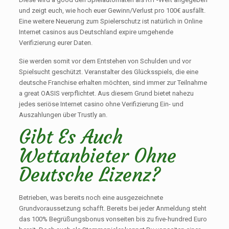
und zeigt euch, wie hoch euer Gewinn/Verlust pro 100€ ausfällt.
Eine weitere Neuerung zum Spielerschutz ist natürlich in Online
Internet casinos aus Deutschland expire umgehende
Verifizierung eurer Daten.
Sie werden somit vor dem Entstehen von Schulden und vor
Spielsucht geschützt. Veranstalter des Glücksspiels, die eine
deutsche Franchise erhalten möchten, sind immer zur Teilnahme
a great OASIS verpflichtet. Aus diesem Grund bietet nahezu
jedes seriöse Internet casino ohne Verifizierung Ein- und
Auszahlungen über Trustly an.
Gibt Es Auch
Wettanbieter Ohne
Deutsche Lizenz?
Betrieben, was bereits noch eine ausgezeichnete
Grundvoraussetzung schafft. Bereits bei jeder Anmeldung steht
das 100% Begrüßungsbonus vonseiten bis zu five-hundred Euro