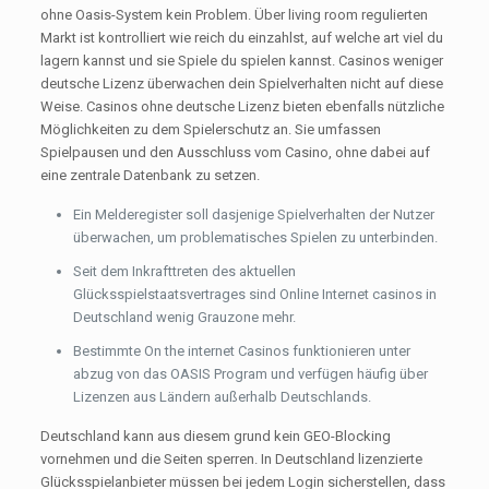
ohne Oasis-System kein Problem. Über living room regulierten
Markt ist kontrolliert wie reich du einzahlst, auf welche art viel du
lagern kannst und sie Spiele du spielen kannst. Casinos weniger
deutsche Lizenz überwachen dein Spielverhalten nicht auf diese
Weise. Casinos ohne deutsche Lizenz bieten ebenfalls nützliche
Möglichkeiten zu dem Spielerschutz an. Sie umfassen
Spielpausen und den Ausschluss vom Casino, ohne dabei auf
eine zentrale Datenbank zu setzen.
Ein Melderegister soll dasjenige Spielverhalten der Nutzer
überwachen, um problematisches Spielen zu unterbinden.
Seit dem Inkrafttreten des aktuellen
Glücksspielstaatsvertrages sind Online Internet casinos in
Deutschland wenig Grauzone mehr.
Bestimmte On the internet Casinos funktionieren unter
abzug von das OASIS Program und verfügen häufig über
Lizenzen aus Ländern außerhalb Deutschlands.
Deutschland kann aus diesem grund kein GEO-Blocking
vornehmen und die Seiten sperren. In Deutschland lizenzierte
Glücksspielanbieter müssen bei jedem Login sicherstellen, dass