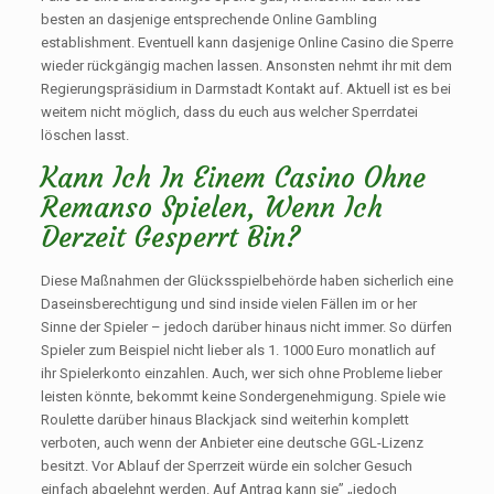
besten an dasjenige entsprechende Online Gambling
establishment. Eventuell kann dasjenige Online Casino die Sperre
wieder rückgängig machen lassen. Ansonsten nehmt ihr mit dem
Regierungspräsidium in Darmstadt Kontakt auf. Aktuell ist es bei
weitem nicht möglich, dass du euch aus welcher Sperrdatei
löschen lasst.
Kann Ich In Einem Casino Ohne
Remanso Spielen, Wenn Ich
Derzeit Gesperrt Bin?
Diese Maßnahmen der Glücksspielbehörde haben sicherlich eine
Daseinsberechtigung und sind inside vielen Fällen im or her
Sinne der Spieler – jedoch darüber hinaus nicht immer. So dürfen
Spieler zum Beispiel nicht lieber als 1. 1000 Euro monatlich auf
ihr Spielerkonto einzahlen. Auch, wer sich ohne Probleme lieber
leisten könnte, bekommt keine Sondergenehmigung. Spiele wie
Roulette darüber hinaus Blackjack sind weiterhin komplett
verboten, auch wenn der Anbieter eine deutsche GGL-Lizenz
besitzt. Vor Ablauf der Sperrzeit würde ein solcher Gesuch
einfach abgelehnt werden. Auf Antrag kann sie” „jedoch