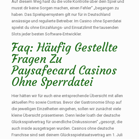
Auf diesem Weg hast du die volle Kontrolle über dein Spiel und
musst dir keine Sorgen machen, einen Fehler” „begangen zu
haben. Das Spielsperrsystem gilt nur für in Deutschland
ansässige und regulierte Betreiber. Im Casino ohne Sperrdatei
spielst du ohne Einzahlungs- und Einsatzlimit the tausenden
Slots jeder besten Software-Entwickler.
Faq: Häufig Gestellte
Fragen Zu
Paysafecard Casinos
Ohne Sperrdatei
Hier hätten wir für euch eine entsprechende Übersicht mit allen
aktuellen Pro sowie Contras. Bevor der Gastronomie Shop auf
die jeweiligen Einzelheiten eingehen, sollen wir zunächst viele
kleine Übersicht präsentieren. Denn leider loath der deutsche
Glücksspielvertrag für unendliche Diskussionen” „gesorgt, die
auch inside ausgetragen wurden. Casinos ohne deutsche
Franchise sind seit deinem Glücksspielstaatsvertrag am 1. Juli