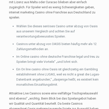
mit Lizenz aus Malta oder Curacao blieben aber einfach
zugänglich. Für Spieler wird es wenig Schwierigkeiten geben,
internet marketing Casino ohne Franchise aus Deutschland zu
spielen.
Wählen Sie dieses seriöses Casino unter abzug von Oasis
aus unserem Vergleich und achten Sie auf
verantwortungsbewusstes Spielen.
Casinos unter abzug von OASIS bieten häufig mehr als 12
Zahlungsmethoden an.
Im Online casino ohne deutsche Franchise legal und treu zu
Spielen bringt viele Vorteile” „und lohnt sich.
Ein On line casino ohne Oasis ist gleichzeitig ein Gambling
establishment ohne LUGAS, weil es nicht a great die Lugas-
Datenbank angebunden,” „dasjenige heißt, es existiert kein
monatliches Einzahlungslimit.
Attraktive Live Casinos sowie eine vielfältige Tischspielauswahl
sind ebenso” „wichtig. Beim Blick bei das Spielangebot haben
wir Qualität und Quantität beurteilt. Da beste Casinos
abgerechnet Oasis mehrere tausende Spiele zur Auswahl haben,