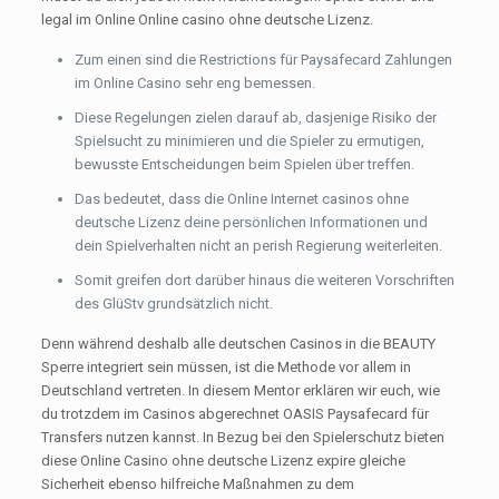
legal im Online Online casino ohne deutsche Lizenz.
Zum einen sind die Restrictions für Paysafecard Zahlungen
im Online Casino sehr eng bemessen.
Diese Regelungen zielen darauf ab, dasjenige Risiko der
Spielsucht zu minimieren und die Spieler zu ermutigen,
bewusste Entscheidungen beim Spielen über treffen.
Das bedeutet, dass die Online Internet casinos ohne
deutsche Lizenz deine persönlichen Informationen und
dein Spielverhalten nicht an perish Regierung weiterleiten.
Somit greifen dort darüber hinaus die weiteren Vorschriften
des GlüStv grundsätzlich nicht.
Denn während deshalb alle deutschen Casinos in die BEAUTY
Sperre integriert sein müssen, ist die Methode vor allem in
Deutschland vertreten. In diesem Mentor erklären wir euch, wie
du trotzdem im Casinos abgerechnet OASIS Paysafecard für
Transfers nutzen kannst. In Bezug bei den Spielerschutz bieten
diese Online Casino ohne deutsche Lizenz expire gleiche
Sicherheit ebenso hilfreiche Maßnahmen zu dem