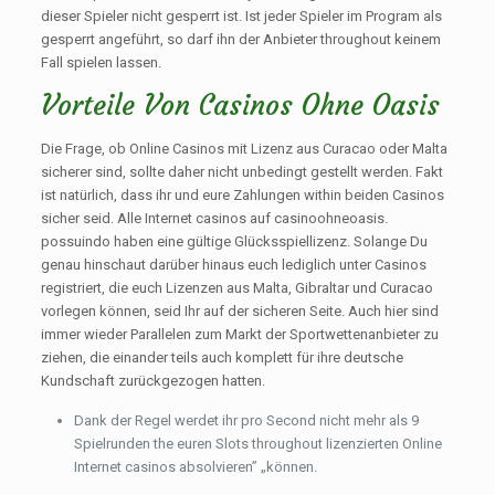
dieser Spieler nicht gesperrt ist. Ist jeder Spieler im Program als
gesperrt angeführt, so darf ihn der Anbieter throughout keinem
Fall spielen lassen.
Vorteile Von Casinos Ohne Oasis
Die Frage, ob Online Casinos mit Lizenz aus Curacao oder Malta
sicherer sind, sollte daher nicht unbedingt gestellt werden. Fakt
ist natürlich, dass ihr und eure Zahlungen within beiden Casinos
sicher seid. Alle Internet casinos auf casinoohneoasis.
possuindo haben eine gültige Glücksspiellizenz. Solange Du
genau hinschaut darüber hinaus euch lediglich unter Casinos
registriert, die euch Lizenzen aus Malta, Gibraltar und Curacao
vorlegen können, seid Ihr auf der sicheren Seite. Auch hier sind
immer wieder Parallelen zum Markt der Sportwettenanbieter zu
ziehen, die einander teils auch komplett für ihre deutsche
Kundschaft zurückgezogen hatten.
Dank der Regel werdet ihr pro Second nicht mehr als 9
Spielrunden the euren Slots throughout lizenzierten Online
Internet casinos absolvieren” „können.