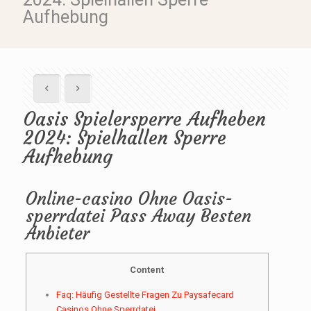
Aufhebung
Oasis Spielersperre Aufheben
2024: Spielhallen Sperre
Aufhebung
Online-casino Ohne Oasis-
sperrdatei Pass Away Besten
Anbieter
Content
Faq: Häufig Gestellte Fragen Zu Paysafecard
Casinos Ohne Sperrdatei