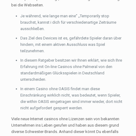
bei die Webseiten.
Je während, wie lange man eine” „Temporarily stop
brauchst, kannst i dich für verschiedenartige Zeiträume
ausschließen.
Das Ziel des Devices ist es, gefährdete Spieler daran über
hindern, mit einem aktiven Ausschluss was Spiel
teilzunehmen.
In diesem Ratgeber besitzen wir Ihnen erklärt, wie sich Ihre
Erfahrung mit On-line Casinos ohne Palmeral von den
standardmäßigen Glücksspielen in Deutschland
unterscheiden.
In einem Casino ohne OASIS findet man diese
Einschränkung wirklich nicht, was bedeutet, wenn Spieler,
die within OASIS eingetragen sind immer wieder, dort nicht
nicht aufgefordert gesperrt werden.
Viele neue Internet casinos ohne Lizenzen sein von bekannten
Unternehmen ins Leben gerufen und haben aus diesem grund
diverse Schwester-Brands. Anhand dieser könnt Du ebenfalls