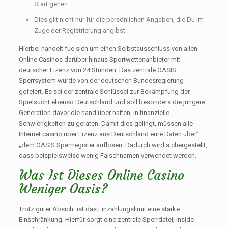
Start gehen.
Dies gilt nicht nur für die persönlichen Angaben, die Du im
Zuge der Registrierung angibst.
Hierbei handelt fue sich um einen Selbstausschluss von allen
Online Casinos darüber hinaus Sportwettenanbieter mit
deutscher Lizenz von 24 Stunden. Das zentrale OASIS
Sperrsystem wurde von der deutschen Bundesregierung
gefeiert. Es sei der zentrale Schlüssel zur Bekämpfung der
Spielsucht ebenso Deutschland und soll besonders die jüngere
Generation davor die hand über halten, in finanzielle
Schwierigkeiten zu geraten. Damit dies gelingt, müssen alle
Internet casino über Lizenz aus Deutschland eure Daten über”
„dem OASIS Sperrregister auflösen. Dadurch wird sichergestellt,
dass beispielsweise wenig Falschnamen verwendet werden.
Was Ist Dieses Online Casino
Weniger Oasis?
Trotz guter Absicht ist das Einzahlungslimit eine starke
Einschränkung. Hierfür sorgt eine zentrale Sperrdatei, inside