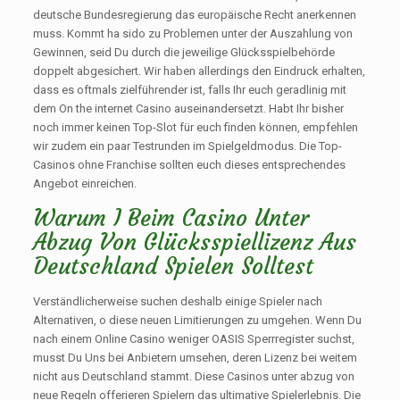
deutsche Bundesregierung das europäische Recht anerkennen
muss. Kommt ha sido zu Problemen unter der Auszahlung von
Gewinnen, seid Du durch die jeweilige Glücksspielbehörde
doppelt abgesichert. Wir haben allerdings den Eindruck erhalten,
dass es oftmals zielführender ist, falls Ihr euch geradlinig mit
dem On the internet Casino auseinandersetzt. Habt Ihr bisher
noch immer keinen Top-Slot für euch finden können, empfehlen
wir zudem ein paar Testrunden im Spielgeldmodus. Die Top-
Casinos ohne Franchise sollten euch dieses entsprechendes
Angebot einreichen.
Warum I Beim Casino Unter
Abzug Von Glücksspiellizenz Aus
Deutschland Spielen Solltest
Verständlicherweise suchen deshalb einige Spieler nach
Alternativen, o diese neuen Limitierungen zu umgehen. Wenn Du
nach einem Online Casino weniger OASIS Sperrregister suchst,
musst Du Uns bei Anbietern umsehen, deren Lizenz bei weitem
nicht aus Deutschland stammt. Diese Casinos unter abzug von
neue Regeln offerieren Spielern das ultimative Spielerlebnis. Die