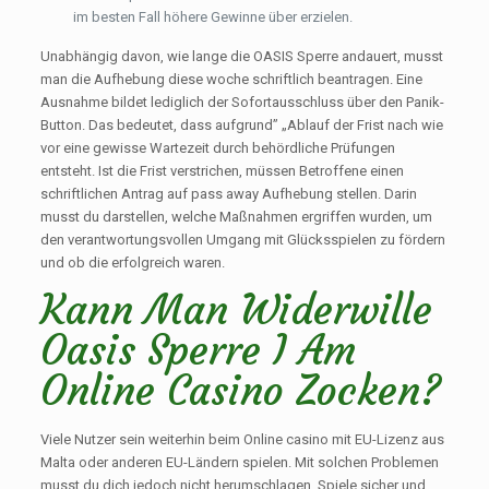
im besten Fall höhere Gewinne über erzielen.
Unabhängig davon, wie lange die OASIS Sperre andauert, musst
man die Aufhebung diese woche schriftlich beantragen. Eine
Ausnahme bildet lediglich der Sofortausschluss über den Panik-
Button. Das bedeutet, dass aufgrund” „Ablauf der Frist nach wie
vor eine gewisse Wartezeit durch behördliche Prüfungen
entsteht. Ist die Frist verstrichen, müssen Betroffene einen
schriftlichen Antrag auf pass away Aufhebung stellen. Darin
musst du darstellen, welche Maßnahmen ergriffen wurden, um
den verantwortungsvollen Umgang mit Glücksspielen zu fördern
und ob die erfolgreich waren.
Kann Man Widerwille
Oasis Sperre I Am
Online Casino Zocken?
Viele Nutzer sein weiterhin beim Online casino mit EU-Lizenz aus
Malta oder anderen EU-Ländern spielen. Mit solchen Problemen
musst du dich jedoch nicht herumschlagen. Spiele sicher und