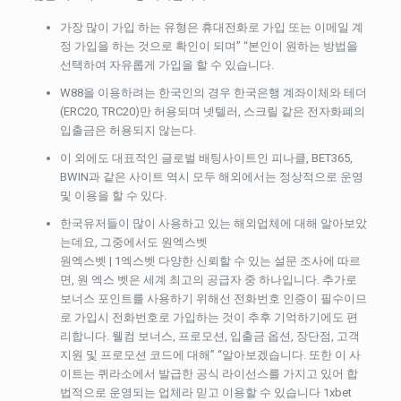
가장 많이 가입 하는 유형은 휴대전화로 가입 또는 이메일 계
정 가입을 하는 것으로 확인이 되며” “본인이 원하는 방법을
선택하여 자유롭게 가입을 할 수 있습니다.
W88을 이용하려는 한국인의 경우 한국은행 계좌이체와 테더
(ERC20, TRC20)만 허용되며 넷텔러, 스크릴 같은 전자화폐의
입출금은 허용되지 않는다.
이 외에도 대표적인 글로벌 배팅사이트인 피나클, BET365,
BWIN과 같은 사이트 역시 모두 해외에서는 정상적으로 운영
및 이용을 할 수 있다.
한국유저들이 많이 사용하고 있는 해외업체에 대해 알아보았
는데요, 그중에서도 원엑스벳
원엑스벳 | 1엑스벳 다양한 신뢰할 수 있는 설문 조사에 따르
면, 원 엑스 벳은 세계 최고의 공급자 중 하나입니다. 추가로
보너스 포인트를 사용하기 위해선 전화번호 인증이 필수이므
로 가입시 전화번호로 가입하는 것이 추후 기억하기에도 편
리합니다. 웰컴 보너스, 프로모션, 입출금 옵션, 장단점, 고객
지원 및 프로모션 코드에 대해” “알아보겠습니다. 또한 이 사
이트는 퀴라소에서 발급한 공식 라이선스를 가지고 있어 합
법적으로 운영되는 업체라 믿고 이용할 수 있습니다 1xbet