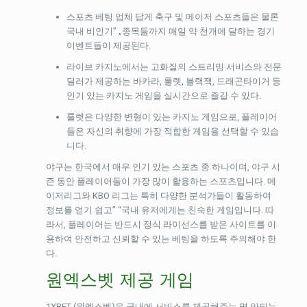
스포츠 베팅 업체 답게 축구 및 메이저 스포츠들은 물론
국내 비인기” „종목들까지 매일 약 천개에 달하는 경기
이벤트들이 제공된다.
라이브 카지노에서는 고화질의 스트리밍 서비스와 전문
딜러가 제공하는 바카라, 룰렛, 블랙잭, 드래곤타이거 등
인기 있는 카지노 게임을 실시간으로 즐길 수 있다.
룰렛은 다양한 변형이 있는 카지노 게임으로, 플레이어
들은 자신의 취향에 가장 적합한 게임을 선택할 수 있습
니다.
야구는 한국에서 매우 인기 있는 스포츠 중 하나이며, 야구 시
즌 동안 플레이어들이 가장 많이 활용하는 스포츠입니다. 메
이저리그와 KBO 리그는 특히 다양한 분석가들이 활동하여
정보를 얻기 쉽고” “국내 유저에게는 친숙한 게임입니다. 따
라서, 플레이어는 반드시 정식 라이선스를 받은 사이트를 이
용하여 안전하고 신뢰할 수 있는 베팅을 하도록 주의해야 한
다.
원엑스벳 제공 게임
1XBET (원엑스벳)은 국내에 서비스를 제공해주는 몇 안되는