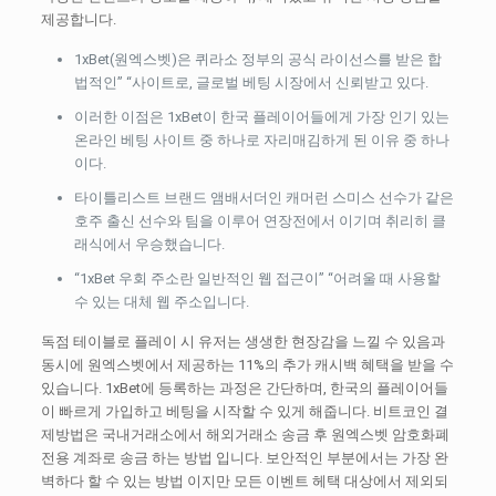
제공합니다.
1xBet(원엑스벳)은 퀴라소 정부의 공식 라이선스를 받은 합
법적인” “사이트로, 글로벌 베팅 시장에서 신뢰받고 있다.
이러한 이점은 1xBet이 한국 플레이어들에게 가장 인기 있는
온라인 베팅 사이트 중 하나로 자리매김하게 된 이유 중 하나
이다.
타이틀리스트 브랜드 앰배서더인 캐머런 스미스 선수가 같은
호주 출신 선수와 팀을 이루어 연장전에서 이기며 취리히 클
래식에서 우승했습니다.
“1xBet 우회 주소란 일반적인 웹 접근이” “어려울 때 사용할
수 있는 대체 웹 주소입니다.
독점 테이블로 플레이 시 유저는 생생한 현장감을 느낄 수 있음과
동시에 원엑스벳에서 제공하는 11%의 추가 캐시백 혜택을 받을 수
있습니다. 1xBet에 등록하는 과정은 간단하며, 한국의 플레이어들
이 빠르게 가입하고 베팅을 시작할 수 있게 해줍니다. 비트코인 결
제방법은 국내거래소에서 해외거래소 송금 후 원엑스벳 암호화폐
전용 계좌로 송금 하는 방법 입니다. 보안적인 부분에서는 가장 완
벽하다 할 수 있는 방법 이지만 모든 이벤트 헤택 대상에서 제외되