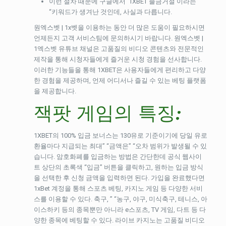
이런 절차 때문에 구글에서 ‘1XBET 출금거절’이라는”
“키워드가 생겨난 것인데, 사실과 다릅니다.
원엑스벳 | 1x벳을 이용하는 동안 더 많은 도움이 필요하시면
언제든지 고객 서비스팀에 문의하시기 바랍니다. 원엑스벳 |
1엑스벳 유튜브 채널은 고품질의 비디오 콘텐츠와 전문적인
제작을 통해 시청자들에게 즐거운 시청 경험을 선사합니다.
이러한 기능들을 통해 1XBET은 사용자들에게 편리하고 다양
한 경험을 제공하며, 언제 어디서나 즐길 수 있는 베팅 플랫폼
을 제공합니다.
잭팟 게임의 특징:
1XBET의 100% 입금 보너스는 130유로 기준이기에 당일 유로
환율마다 지급되는 최대” “금액은” “오차 범위가 발생될 수 있
습니다. 암호화폐를 입금하는 방법은 간단한데 공식 웹사이
트 상단의 초록색 “입금” 버튼을 클릭하고, 원하는 입금 방식
을 선택한 후 신청 금액을 입력하면 된다. 가입을 완료했다면
1xBet 계정을 통해 스포츠 베팅, 카지노 게임 등 다양한 서비
스를 이용할 수 있다. 축구, ” “농구, 야구, 미식축구, 테니스, 아
이스하키 등의 종목뿐만 아니라 e스포츠, TV 게임, 다트 등 다
양한 종목에 베팅할 수 있다. 라이브 카지노는 고품질 비디오