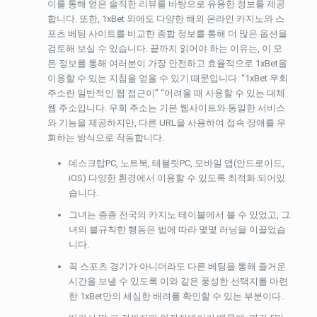
이를 통해 얻은 솔직한 리뷰를 바탕으로 유용한 정보를 제공
합니다. 또한, 1xBet 외에도 다양한 해외 온라인 카지노와 스
포츠 베팅 사이트를 비교한 종합 정보를 통해 더 많은 옵션을
검토해 보실 수 있습니다. 끝까지 읽어야 하는 이유는, 이 모
든 정보를 통해 여러분이 가장 안전하고 효율적으로 1xBet을
이용할 수 있는 지침을 얻을 수 있기 때문입니다. “1xBet 우회
주소란 일반적인 웹 접근이” “어려울 때 사용할 수 있는 대체
웹 주소입니다. 우회 주소는 기본 웹사이트와 동일한 서비스
와 기능을 제공하지만, 다른 URL을 사용하여 접속 장애를 우
회하는 방식으로 작동합니다.
데스크탑PC, 노트북, 테블릿PC, 모바일 앱(안드로이드,
iOS) 다양한 환경에서 이용할 수 있도록 최적화 되어있
습니다.
그녀는 종종 전국의 카지노 테이블에서 볼 수 있었고, 그
녀의 불규칙한 행동은 법에 따라 몇몇 러닝을 이끌었습
니다.
꼭 스포츠 경기가 아니더라도 다른 베팅을 통해 즐거운
시간을 보낼 수 있도록 이와 같은 풍성한 선택지를 마련
한 1xBet만의 세심한 배려를 확인할 수 있는 부분이다..