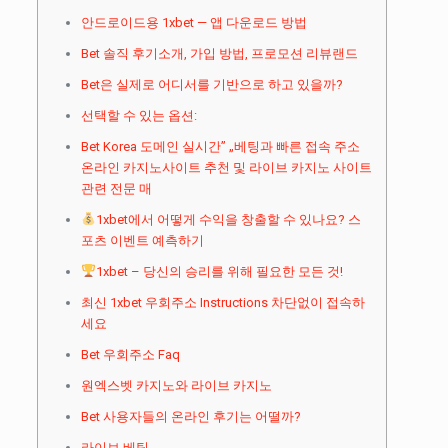
안드로이드용 1xbet — 앱 다운로드 방법
Bet 솔직 후기소개, 가입 방법, 프로모션 리뷰랜드
Bet은 실제로 어디서를 기반으로 하고 있을까?
선택할 수 있는 옵션:
Bet Korea 도메인 실시간” „베팅과 빠른 접속 주소
온라인 카지노사이트 추천 및 라이브 카지노 사이트
관련 전문 매
1xbet에서 어떻게 수익을 창출할 수 있나요? 스
포츠 이벤트 예측하기
1xbet – 당신의 승리를 위해 필요한 모든 것!
최신 1xbet 우회주소 Instructions 차단없이 접속하
세요
Bet 우회주소 Faq
원엑스벳 카지노와 라이브 카지노
Bet 사용자들의 온라인 후기는 어떨까?
라이브 베팅