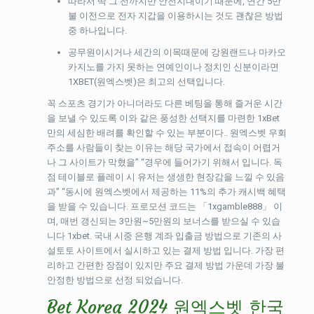
따라서 딱 그 전까지만 안전지대이기 때문에, 연간 5만
불 이전으로 전자 지갑을 이용하시는 것도 괜찮은 방법
중 하나입니다.
공무원이시거나 세간의 이목때문에 강원랜드나 마카오
카지노를 가지 못하는 연예인이나 정치인 신분이라면
1XBET(원엑스벳)은 최고의 선택입니다.
꼭 스포츠 경기가 아니더라도 다른 베팅을 통해 즐거운 시간
을 보낼 수 있도록 이와 같은 풍성한 선택지를 마련한 1xBet
만의 세심한 배려를 확인할 수 있는 부분이다.. 원엑스벳 우회
주소를 사람들이 찾는 이유는 해당 국가에서 접속이 어렵거
나 그 사이트가 막혔을” “경우에 들어가기 위해서 입니다. 독
점 테이블로 플레이 시 유저는 생생한 현장감을 느낄 수 있음
과” “동시에 원엑스벳에서 제공하는 11%의 추가 캐시백 혜택
을 받을 수 있습니다. 프로모션 코드는 「1xgamble888」 이
며, 매번 갱신되는 3만원~5만원의 보너스를 받으실 수 있습
니다 1xbet. 국내 시중 은행 계좌 입출금 방법으로 기존의 사
설토토 사이트에서 실시하고 있는 결제 방법 입니다. 가장 편
리하고 간편한 장점이 있지만 주요 결제 방법 가운데 가장 불
안정한 방법으로 선정 되었습니다.
Bet Korea 2024 원엑스벳 한국