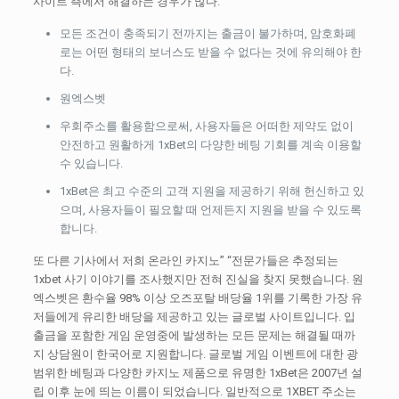
사이트 측에서 해결하는 경우가 많다.
모든 조건이 충족되기 전까지는 출금이 불가하며, 암호화폐
로는 어떤 형태의 보너스도 받을 수 없다는 것에 유의해야 한
다.
원엑스벳
우회주소를 활용함으로써, 사용자들은 어떠한 제약도 없이
안전하고 원활하게 1xBet의 다양한 베팅 기회를 계속 이용할
수 있습니다.
1xBet은 최고 수준의 고객 지원을 제공하기 위해 헌신하고 있
으며, 사용자들이 필요할 때 언제든지 지원을 받을 수 있도록
합니다.
또 다른 기사에서 저희 온라인 카지노” “전문가들은 추정되는
1xbet 사기 이야기를 조사했지만 전혀 진실을 찾지 못했습니다. 원
엑스벳은 환수율 98% 이상 오즈포탈 배당율 1위를 기록한 가장 유
저들에게 유리한 배당을 제공하고 있는 글로벌 사이트입니다. 입
출금을 포함한 게임 운영중에 발생하는 모든 문제는 해결될 때까
지 상담원이 한국어로 지원합니다. 글로벌 게임 이벤트에 대한 광
범위한 베팅과 다양한 카지노 제품으로 유명한 1xBet은 2007년 설
립 이후 눈에 띄는 이름이 되었습니다. 일반적으로 1XBET 주소는