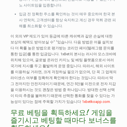
노 사이트임을 입증합니다.
입금 전 정확한 주소를 확인하는 것이 매우 중요하며 한국 본
사 연락처, 고객센터를 항상 숙지하고 계신 경우 먹튀 관련 피
해를 최소화할 수 있습니다.
이 외의 VIP 제도가 있어 등급에 따른 캐쉬백과 같은 손실에 대한
보상의 혜택도 받아보실 수” “있습니다. 다음 방법은 어플 설치보
다 더 확률 높은 방법으로 평가받는 코리안 페이(텔레그램 문의를
통한 입금)를 통한 입금입니다. 1xBet의 본사는 러시아 모스크바에
위치해 있으며, 글로벌 온라인 카지노 및 베팅 플랫폼으로서 여러
국가에 지사를 두고 활발하게 운영 중입니다. 따라서, 해외 사이트
를 이용하실 거라면, 크게 걱정하실 필요가 없으며, 단 꼭 그 업체의
라이센스 여부를 정확하게 확인해야 한다는 것입니다. 따라서 딱
그 전까지만 안전지대이기 때문에, 연간 5만불 이전으로 전자 지갑
을 이용하시는 것도 괜찮은 방법 중 하나입니다. 방대한 선택 선택
이 타의 추종을 불허하기 때문에 선택한 통화를 찾을 수 있다는 가
능성이 있다는 점에 주목할 가치가 있습니다
1xbetkoapp.com
.
무료 베팅을 획득하세요! 게임을
즐기시고 베팅할 때마다 보너스를