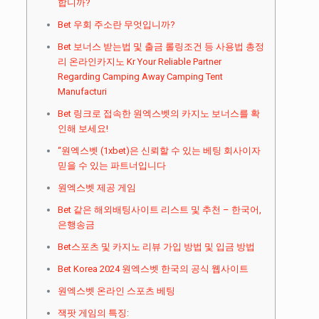
합니까?
Bet 우회 주소란 무엇입니까?
Bet 보너스 받는법 및 출금 롤링조건 등 사용법 총정
리 온라인카지노 Kr Your Reliable Partner
Regarding Camping Away Camping Tent
Manufacturi
Bet 링크로 접속한 원엑스벳의 카지노 보너스를 확
인해 보세요!
“원엑스벳 (1xbet)은 신뢰할 수 있는 베팅 회사이자
믿을 수 있는 파트너입니다
원엑스벳 제공 게임
Bet 같은 해외배팅사이트 리스트 및 추천 – 한국어,
은행송금
Bet스포츠 및 카지노 리뷰 가입 방법 및 입금 방법
Bet Korea 2024 원엑스벳 한국의 공식 웹사이트
원엑스벳 온라인 스포츠 베팅
잭팟 게임의 특징: