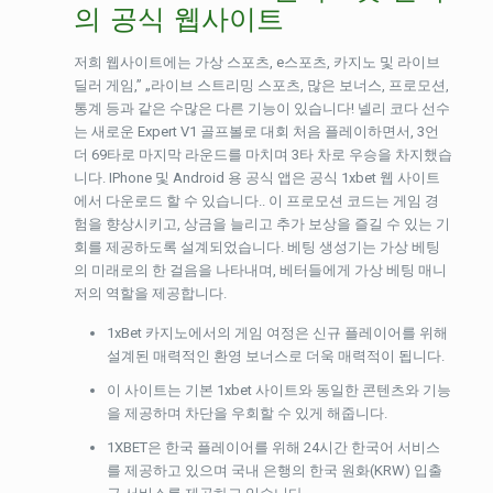
의 공식 웹사이트
저희 웹사이트에는 가상 스포츠, e스포츠, 카지노 및 라이브
딜러 게임,” „라이브 스트리밍 스포츠, 많은 보너스, 프로모션,
통계 등과 같은 수많은 다른 기능이 있습니다! 넬리 코다 선수
는 새로운 Expert V1 골프볼로 대회 처음 플레이하면서, 3언
더 69타로 마지막 라운드를 마치며 3타 차로 우승을 차지했습
니다. IPhone 및 Android 용 공식 앱은 공식 1xbet 웹 사이트
에서 다운로드 할 수 있습니다.. 이 프로모션 코드는 게임 경
험을 향상시키고, 상금을 늘리고 추가 보상을 즐길 수 있는 기
회를 제공하도록 설계되었습니다. 베팅 생성기는 가상 베팅
의 미래로의 한 걸음을 나타내며, 베터들에게 가상 베팅 매니
저의 역할을 제공합니다.
1xBet 카지노에서의 게임 여정은 신규 플레이어를 위해
설계된 매력적인 환영 보너스로 더욱 매력적이 됩니다.
이 사이트는 기본 1xbet 사이트와 동일한 콘텐츠와 기능
을 제공하며 차단을 우회할 수 있게 해줍니다.
1XBET은 한국 플레이어를 위해 24시간 한국어 서비스
를 제공하고 있으며 국내 은행의 한국 원화(KRW) 입출