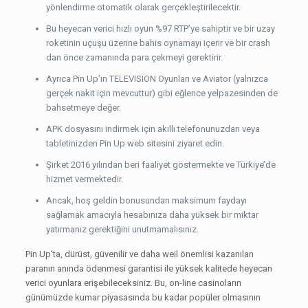
yönlendirme otomatik olarak gerçekleştirilecektir.
Bu heyecan verici hızlı oyun %97 RTP’ye sahiptir ve bir uzay
roketinin uçuşu üzerine bahis oynamayı içerir ve bir crash
dan önce zamanında para çekmeyi gerektirir.
Ayrıca Pin Up’ın TELEVISION Oyunları ve Aviator (yalnızca
gerçek nakit için mevcuttur) gibi eğlence yelpazesinden de
bahsetmeye değer.
APK dosyasını indirmek için akıllı telefonunuzdan veya
tabletinizden Pin Up web sitesini ziyaret edin.
Şirket 2016 yılından beri faaliyet göstermekte ve Türkiye’de
hizmet vermektedir.
Ancak, hoş geldin bonusundan maksimum faydayı
sağlamak amacıyla hesabınıza daha yüksek bir miktar
yatırmanız gerektiğini unutmamalısınız.
Pin Up’ta, dürüst, güvenilir ve daha weil önemlisi kazanılan
paranın anında ödenmesi garantisi ile yüksek kalitede heyecan
verici oyunlara erişebileceksiniz. Bu, on-line casinoların
günümüzde kumar piyasasında bu kadar popüler olmasının