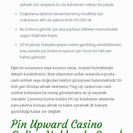
yüksek olur empieza bu da bahsinizin miktarı ile çarpılır.
Doğrulama işlemini tamamlamamış misafirler için
maksimum afin de çekme limiti 55 USD’dir.
Bu bölüme gitmek için ana sayfanın bêtisier menüsündeki
uygun düğmeye basın.
2016 yılında faaliyete geçen online gambling establishment,
kısa sürede yüz binlerce oyuncu için favori bir tatil yeri
haline gelmiştir.
Eğer bir sorununuz veya sorunuz varsa, müşteri hizmetleriyle
iletişim kurabilirsiniz. Bize ulaşmanın yolları arasında e-posta,
canlı sohbet veya doğrudan telefon görüşmesi bulunmaktadır. En
hızlı geri dönüşü almak isterseniz, Flag Up casino’nun canlı
sohbet bölümüne bir mesaj göndermeniz en iyi seçenek
olacaktır. Çevrimiçi kumar kulübü Pin Up kulübünün sitesinde
para yatırma bonusu almak ve bahis oynamak ilk bakışta
göründüğü kadar zor değildir.
Pin Upward Casino