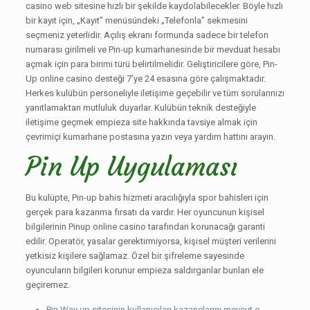
casino web sitesine hızlı bir şekilde kaydolabilecekler. Böyle hızlı
bir kayıt için, „Kayıt” menüsündeki „Telefonla” sekmesini
seçmeniz yeterlidir. Açılış ekranı formunda sadece bir telefon
numarası girilmeli ve Pin-up kumarhanesinde bir mevduat hesabı
açmak için para birimi türü belirtilmelidir. Geliştiricilere göre, Pin-
Up online casino desteği 7’ye 24 esasına göre çalışmaktadır.
Herkes kulübün personeliyle iletişime geçebilir ve tüm sorularınızı
yanıtlamaktan mutluluk duyarlar. Kulübün teknik desteğiyle
iletişime geçmek empieza site hakkında tavsiye almak için
çevrimiçi kumarhane postasına yazın veya yardım hattını arayın.
Pin Up Uygulaması
Bu kulüpte, Pin-up bahis hizmeti aracılığıyla spor bahisleri için
gerçek para kazanma fırsatı da vardır. Her oyuncunun kişisel
bilgilerinin Pinup online casino tarafından korunacağı garanti
edilir. Operatör, yasalar gerektirmiyorsa, kişisel müşteri verilerini
yetkisiz kişilere sağlamaz. Özel bir şifreleme sayesinde
oyuncuların bilgileri korunur empieza saldırganlar bunları ele
geçiremez.
Pin Way up sitesinin kullanıcıları kazançlarını mevcut e-