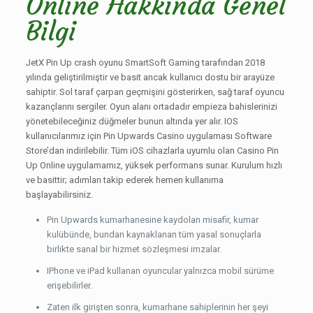
Online Hakkında Genel
Bilgi
JetX Pin Up crash oyunu SmartSoft Gaming tarafından 2018
yılında geliştirilmiştir ve basit ancak kullanıcı dostu bir arayüze
sahiptir. Sol taraf çarpan geçmişini gösterirken, sağ taraf oyuncu
kazançlarını sergiler. Oyun alanı ortadadır empieza bahislerinizi
yönetebileceğiniz düğmeler bunun altında yer alır. IOS
kullanıcılarımız için Pin Upwards Casino uygulaması Software
Store’dan indirilebilir. Tüm iOS cihazlarla uyumlu olan Casino Pin
Up Online uygulamamız, yüksek performans sunar. Kurulum hızlı
ve basittir; adımları takip ederek hemen kullanıma
başlayabilirsiniz.
Pin Upwards kumarhanesine kaydolan misafir, kumar
kulübünde, bundan kaynaklanan tüm yasal sonuçlarla
birlikte sanal bir hizmet sözleşmesi imzalar.
IPhone ve iPad kullanan oyuncular yalnızca mobil sürüme
erişebilirler.
Zaten ilk girişten sonra, kumarhane sahiplerinin her şeyi