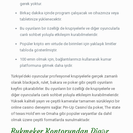
gerek yoktur.
Birkaç dakika içinde program çalışacak ve cihazınıza veya
tabletinize yüklenecektir.
Bu oyunların bir özelliği de krupiyelerle ve diğer oyuncularla
canlı sohbet yoluyla etkileşim kurabilmeleridir.
Popüler kripto em virtude de birimleri için yaklaşık limitler
tabloda gösterilmiştir.
100 emin olmak için, bağlantılarımızı kullanarak kumar
platformuna gitmek daha iyidir.
Türkiye’deki oyuncular profesyonel krupiyelerle gerçek zamanlı
olarak blackjack, rulet, bakara ve poker gibi çeşitli oyunların
keyfini çıkarabilirler. Bu oyunların bir özelliği de krupiyelerle ve
diğer oyuncularla canlı sohbet yoluyla etkileşim kurabilmeleridir.
Yüksek kaliteli yayın ve çeşitli kameralar tamamen sürükleyici bir
online casino deneyimi sağlar. Pin-Up Casino’da poker, The state
of texas Hold’em ve Omaha gibi popüler varyantlar da dahil
olmak üzere çeşitli formatlarda sunulmaktadır.
Bukmeker Kontorundan Digər