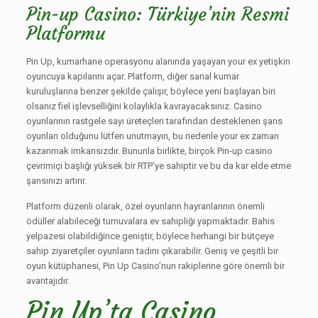
Pin-up Casino: Türkiye’nin Resmi
Platformu
Pin Up, kumarhane operasyonu alanında yaşayan your ex yetişkin
oyuncuya kapılarını açar. Platform, diğer sanal kumar
kuruluşlarına benzer şekilde çalışır, böylece yeni başlayan biri
olsanız fiel işlevselliğini kolaylıkla kavrayacaksınız. Casino
oyunlarının rastgele sayı üreteçleri tarafından desteklenen şans
oyunları olduğunu lütfen unutmayın, bu nedenle your ex zaman
kazanmak imkansızdır. Bununla birlikte, birçok Pin-up casino
çevrimiçi başlığı yüksek bir RTP’ye sahiptir ve bu da kar elde etme
şansınızı artırır.
Platform düzenli olarak, özel oyunların hayranlarının önemli
ödüller alabileceği turnuvalara ev sahipliği yapmaktadır. Bahis
yelpazesi olabildiğince geniştir, böylece herhangi bir bütçeye
sahip ziyaretçiler oyunların tadını çıkarabilir. Geniş ve çeşitli bir
oyun kütüphanesi, Pin Up Casino’nun rakiplerine göre önemli bir
avantajıdır.
Pin Up’ta Casino