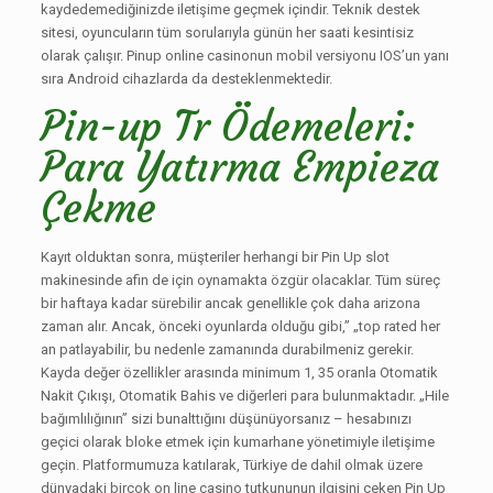
kaydedemediğinizde iletişime geçmek içindir. Teknik destek
sitesi, oyuncuların tüm sorularıyla günün her saati kesintisiz
olarak çalışır. Pinup online casinonun mobil versiyonu IOS’un yanı
sıra Android cihazlarda da desteklenmektedir.
Pin-up Tr Ödemeleri:
Para Yatırma Empieza
Çekme
Kayıt olduktan sonra, müşteriler herhangi bir Pin Up slot
makinesinde afin de için oynamakta özgür olacaklar. Tüm süreç
bir haftaya kadar sürebilir ancak genellikle çok daha arizona
zaman alır. Ancak, önceki oyunlarda olduğu gibi,” „top rated her
an patlayabilir, bu nedenle zamanında durabilmeniz gerekir.
Kayda değer özellikler arasında minimum 1, 35 oranla Otomatik
Nakit Çıkışı, Otomatik Bahis ve diğerleri para bulunmaktadır. „Hile
bağımlılığının” sizi bunalttığını düşünüyorsanız – hesabınızı
geçici olarak bloke etmek için kumarhane yönetimiyle iletişime
geçin. Platformumuza katılarak, Türkiye de dahil olmak üzere
dünyadaki birçok on line casino tutkununun ilgisini çeken Pin Up