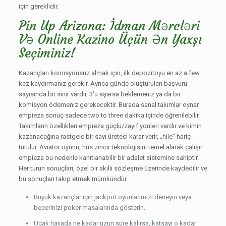
için gereklidir.
Pin Up Arizona: İdman Mərcləri
Və Online Kazino Üçün Ən Yaxşı
Seçiminiz!
Kazançları komisyonsuz almak için, ilk depozitoyu en az a few
kez kaydırmanız gerekir. Ayrıca günde oluşturulan başvuru
sayısında bir sınır vardır, 3’ü aşarsa beklemeniz ya da bir
komisyon ödemeniz gerekecektir. Burada sanal takımlar oynar
empieza sonuç sadece two to three dakika içinde öğrenilebilir.
Takımların özellikleri empieza güçlü/zayıf yönleri vardır ve kimin
kazanacağına rastgele bir sayı üreteci karar verir, „hile” hariç
tutulur. Aviator oyunu, hus zincir teknolojisini temel alarak çalışır
empieza bu nedenle kanıtlanabilir bir adalet sistemine sahiptir.
Her turun sonuçları, özel bir akıllı sözleşme üzerinde kaydedilir ve
bu sonuçları takip etmek mümkündür.
Büyük kazançlar için jackpot oyunlarımızı deneyin veya
becerinizi poker masalarında gösterin.
Uçak havada ne kadar uzun süre kalırsa, katsayı o kadar