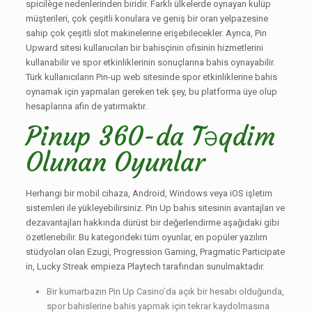
spicilège nedenlerinden biridir. Farklı ülkelerde oynayan kulüp
müşterileri, çok çeşitli konulara ve geniş bir oran yelpazesine
sahip çok çeşitli slot makinelerine erişebilecekler. Ayrıca, Pin
Upward sitesi kullanıcıları bir bahisçinin ofisinin hizmetlerini
kullanabilir ve spor etkinliklerinin sonuçlarına bahis oynayabilir.
Türk kullanıcıların Pin-up web sitesinde spor etkinliklerine bahis
oynamak için yapmaları gereken tek şey, bu platforma üye olup
hesaplarına afin de yatırmaktır.
Pinup 360-da Təqdim
Olunan Oyunlar
Herhangi bir mobil cihaza, Android, Windows veya iOS işletim
sistemleri ile yükleyebilirsiniz. Pin Up bahis sitesinin avantajları ve
dezavantajları hakkında dürüst bir değerlendirme aşağıdaki gibi
özetlenebilir. Bu kategorideki tüm oyunlar, en popüler yazılım
stüdyoları olan Ezugi, Progression Gaming, Pragmatic Participate
in, Lucky Streak empieza Playtech tarafından sunulmaktadır.
Bir kumarbazın Pin Up Casino’da açık bir hesabı olduğunda,
spor bahislerine bahis yapmak için tekrar kaydolmasına