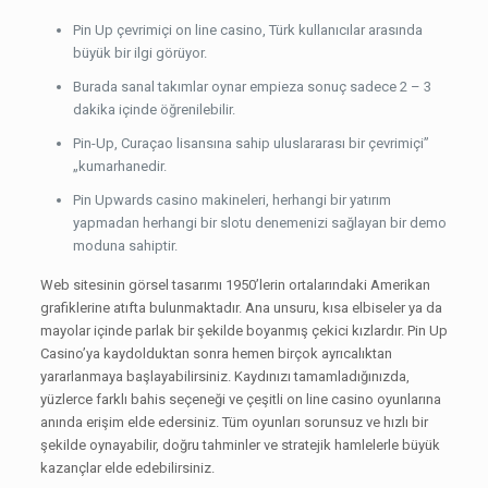
Pin Up çevrimiçi on line casino, Türk kullanıcılar arasında
büyük bir ilgi görüyor.
Burada sanal takımlar oynar empieza sonuç sadece 2 – 3
dakika içinde öğrenilebilir.
Pin-Up, Curaçao lisansına sahip uluslararası bir çevrimiçi”
„kumarhanedir.
Pin Upwards casino makineleri, herhangi bir yatırım
yapmadan herhangi bir slotu denemenizi sağlayan bir demo
moduna sahiptir.
Web sitesinin görsel tasarımı 1950’lerin ortalarındaki Amerikan
grafiklerine atıfta bulunmaktadır. Ana unsuru, kısa elbiseler ya da
mayolar içinde parlak bir şekilde boyanmış çekici kızlardır. Pin Up
Casino’ya kaydolduktan sonra hemen birçok ayrıcalıktan
yararlanmaya başlayabilirsiniz. Kaydınızı tamamladığınızda,
yüzlerce farklı bahis seçeneği ve çeşitli on line casino oyunlarına
anında erişim elde edersiniz. Tüm oyunları sorunsuz ve hızlı bir
şekilde oynayabilir, doğru tahminler ve stratejik hamlelerle büyük
kazançlar elde edebilirsiniz.