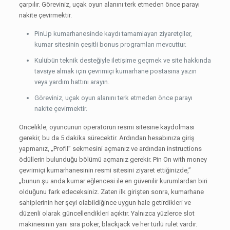
çarpılır. Göreviniz, uçak oyun alanını terk etmeden önce parayı
nakite çevirmektir.
PinUp kumarhanesinde kaydı tamamlayan ziyaretçiler,
kumar sitesinin çeşitli bonus programları mevcuttur.
Kulübün teknik desteğiyle iletişime geçmek ve site hakkında
tavsiye almak için çevrimiçi kumarhane postasına yazın
veya yardım hattını arayın.
Göreviniz, uçak oyun alanını terk etmeden önce parayı
nakite çevirmektir.
Öncelikle, oyuncunun operatörün resmi sitesine kaydolması
gerekir, bu da 5 dakika sürecektir. Ardından hesabınıza giriş
yapmanız, „Profil” sekmesini açmanız ve ardından instructions
ödüllerin bulunduğu bölümü açmanız gerekir. Pin On with money
çevrimiçi kumarhanesinin resmi sitesini ziyaret ettiğinizde,”
„bunun şu anda kumar eğlencesi ile en güvenilir kurumlardan biri
olduğunu fark edeceksiniz. Zaten ilk girişten sonra, kumarhane
sahiplerinin her şeyi olabildiğince uygun hale getirdikleri ve
düzenli olarak güncellendikleri açıktır. Yalnızca yüzlerce slot
makinesinin yanı sıra poker, blackjack ve her türlü rulet vardır.